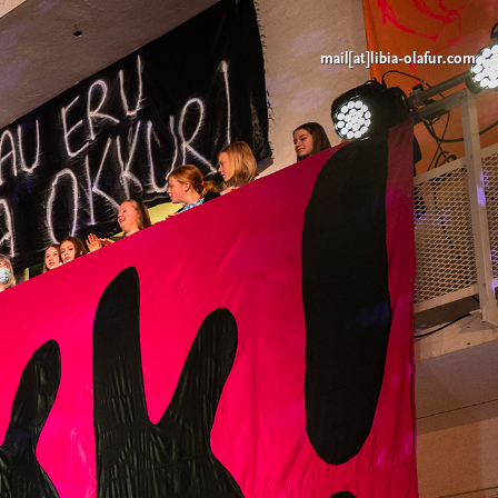
mail[at]libia-olafur.com